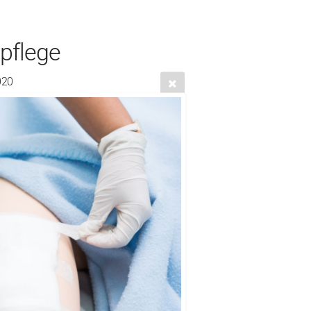
pflege
020