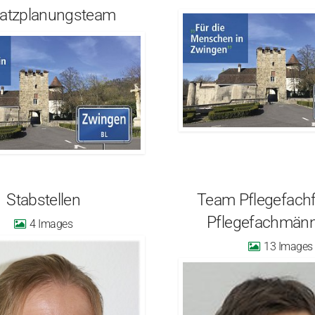
satzplanungsteam
Stabstellen
Team Pflegefachf
Pflegefachmän
4
13