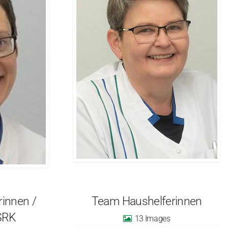
rinnen /
Team Haushelferinnen
 SRK
13